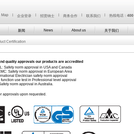
e Map
|
|
|
|
|
热线电话：
400
企业登录
招贤纳士
商务合作
联系我们
News
About us
新闻
关于我们
uct Certification
nd quality approvals our products are accredited
: Safety norm approval in USA and Canada
MC: Safety norm approval in European Area
ernational Electrician safety norm approval
 function use test in Professional level approval
afety norm approval in Australia.
r approvals upon requested.